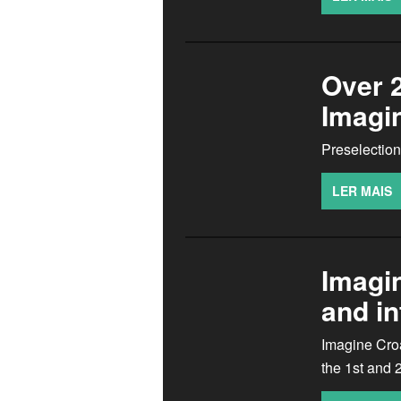
Over 2
Imagi
Preselection
LER MAIS
Imagin
and i
Imagine Croa
the 1st and 