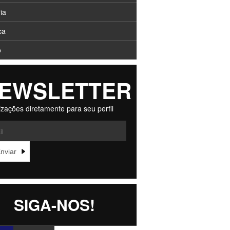
ia
ca
o
EWSLETTER
izaçōes diretamente para seu perfil
SIGA-NOS!