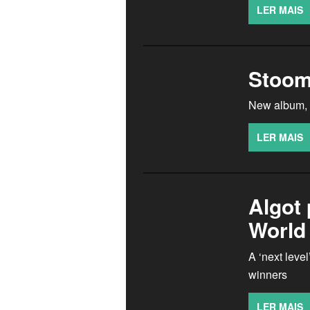
LER MAIS
Stoom
New album, r
LER MAIS
Algot 
World
A ‘next leve
winners
LER MAIS