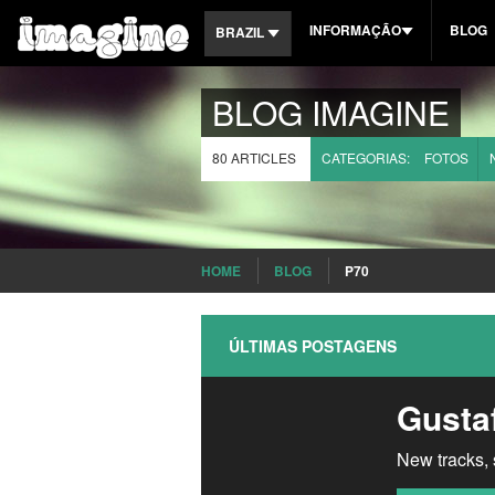
INFORMAÇÃO
BLOG
BRAZIL
REGULAMENTO
INTERNATIONAL
BLOG IMAGINE
SOBRE IMAGINE
BELGIUM
80 ARTICLES
CATEGORIAS:
FOTOS
FAQ
FRANCE
CONTATO
SPAIN
ROMANIA
HOME
BLOG
P70
CROATIA
ÚLTIMAS POSTAGENS
NORWAY
Gustaf
New tracks, 