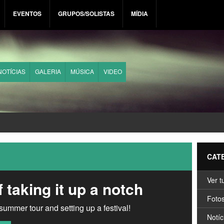
EVENTOS
GRUPOS/SOLISTAS
MÍDIA
NOTÍCIAS
GALERIA
MÚSICA
VIDEO
CAT
Ver t
 taking it up a notch
Foto
summer tour and setting up a festival!
Notíc