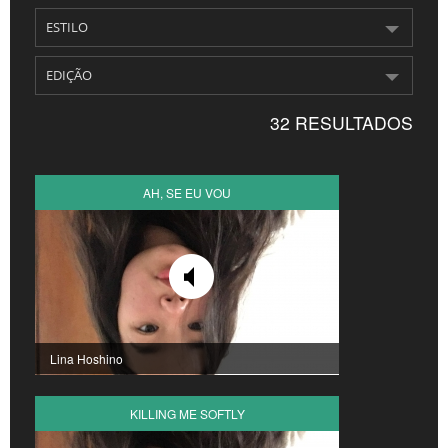
CROATIA
NORWAY
32 RESULTADOS
AH, SE EU VOU
Lina Hoshino
KILLING ME SOFTLY