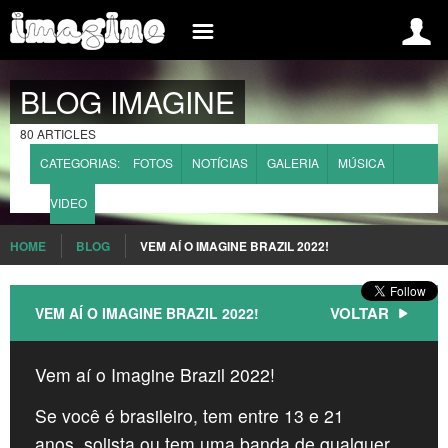
INSCREVA-SE AGORA
INFORMAÇÃO
BLOG IMAGINE
BRAZIL
CADASTRE-SE NO SITE
BLOG
80 ARTICLES
EVENTOS
LOGIN
CATEGORIAS:
FOTOS
NOTÍCIAS
GALERIA
MÚSICA
REGULAMENTO
GRUPOS/SOLISTAS
VIDEO
SOBRE IMAGINE
MÍDIA
HOME
BLOG
VEM AÍ O IMAGINE BRAZIL 2022!
INTERNATIONAL
FAQ
BELGIUM
CONTATO
VOLTAR
VEM AÍ O IMAGINE BRAZIL 2022!
FRANCE
Vem aí o Imagine Brazil 2022!
SPAIN
Se você é brasileiro, tem entre 13 e 21
ROMANIA
anos, solista ou tem uma banda de qualquer